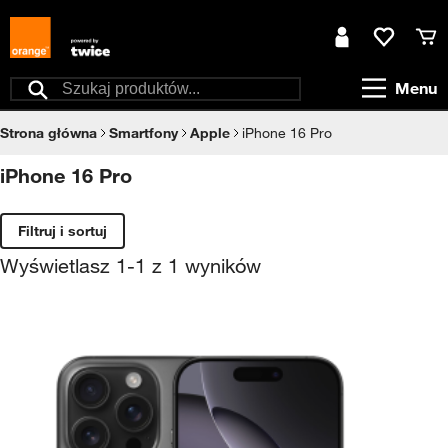
Przejdź do treści
Moje konto
Ulubione
Kos
Menu
Szukaj
Strona główna
Smartfony
Apple
iPhone 16 Pro
iPhone 16 Pro
Filtruj i sortuj
Wyświetlasz
1
-
1
z
1
wyników