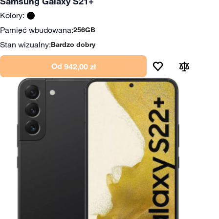
Samsung Galaxy S21+
Kolory:
Pamięć wbudowana:
256GB
Stan wizualny:
Bardzo dobry
Od
942,00 zł