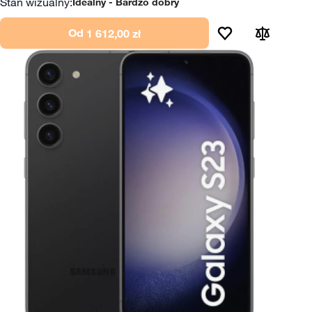
Stan wizualny:
Idealny
Bardzo dobry
Od
1 612,00 zł