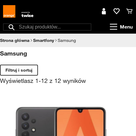
Przejdź do treści
Moje konto
Ulubione
Kos
Menu
Szukaj
Strona główna
Smartfony
Samsung
Samsung
Filtruj i sortuj
Wyświetlasz
1
-
12
z
12
wyników