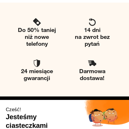
Do 50% taniej
14 dni
niż nowe
na zwrot bez
telefony
pytań
24 miesiące
Darmowa
gwarancji
dostawa!
Twice
Pomoc
O nas
Kontakt
Zrównoważony Rozwój
Centrum Pomocy Twice
Proces odnawiania
Jakie mamy klasy urządzeń?
Dipli