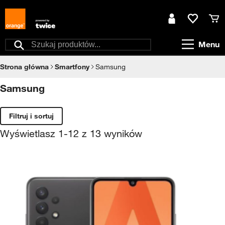
Przejdź do treści
Moje konto
Ulubione
Kos
Menu
Szukaj
Strona główna
Smartfony
Samsung
Samsung
Filtruj i sortuj
Wyświetlasz
1
-
12
z
13
wyników