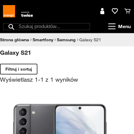
Przejdź do treści
Moje konto
Ulubione
Kos
Menu
Szukaj
Strona główna
Smartfony
Samsung
Galaxy S21
Galaxy S21
Filtruj i sortuj
Wyświetlasz
1
-
1
z
1
wyników