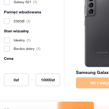
Galaxy S21
(1)
Pamięć wbudowana
256GB
(1)
Stan wizualny
Idealny
(1)
Bardzo dobry
(1)
Cena
Samsung Galax
0
zł
10000
zł
Od
1 045,0