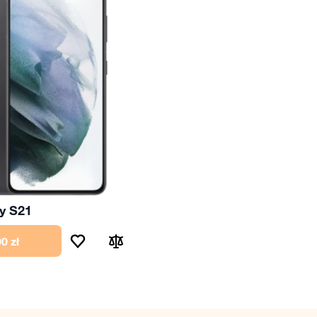
y S21
0 zł