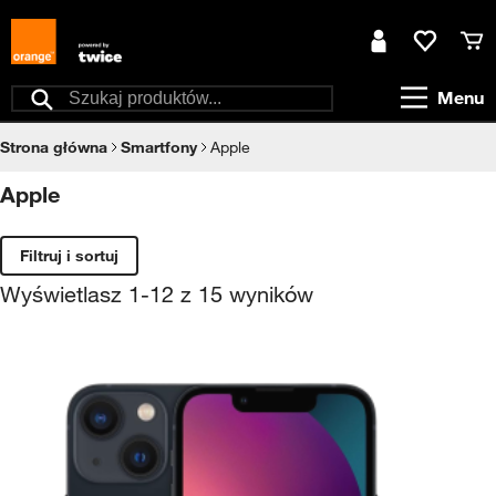
Przejdź do treści
Moje konto
Ulubione
Kos
Menu
Szukaj
Strona główna
Smartfony
Apple
Apple
Filtruj i sortuj
Wyświetlasz
1
-
12
z
15
wyników