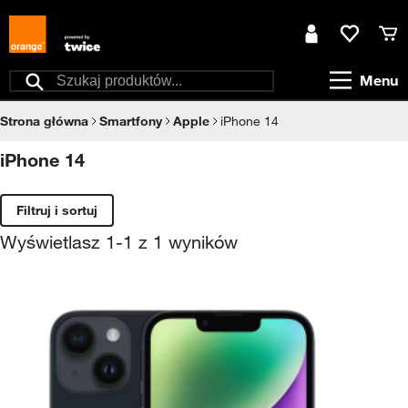
Przejdź do treści
Moje konto
Ulubione
Kos
Menu
Szukaj
Strona główna
Smartfony
Apple
iPhone 14
iPhone 14
Filtruj i sortuj
Wyświetlasz
1
-
1
z
1
wyników