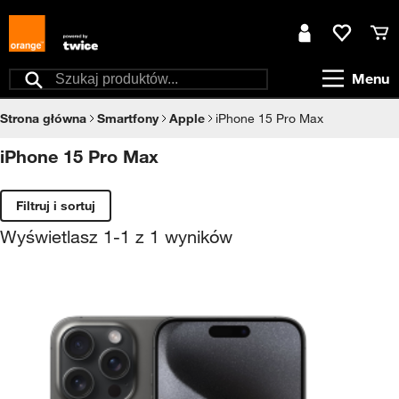
Przejdź do treści
Moje konto
Ulubione
Kos
Menu
Szukaj
Strona główna
Smartfony
Apple
iPhone 15 Pro Max
iPhone 15 Pro Max
Filtruj i sortuj
Wyświetlasz
1
-
1
z
1
wyników